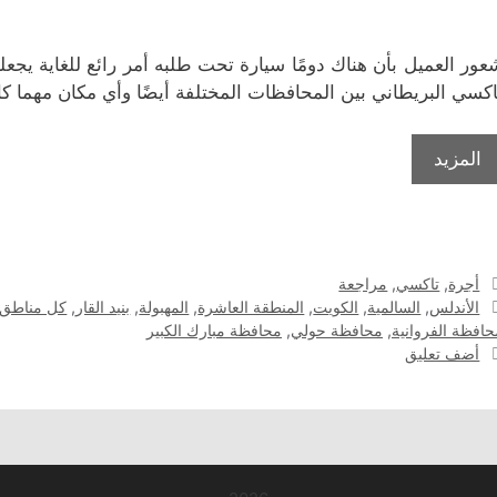
عور العميل بأن هناك دومًا سيارة تحت طلبه أمر رائع للغاية يج
اكسي البريطاني بين المحافظات المختلفة أيضًا وأي مكان مهما كان
المزيد
التصنيفات
أجرة
,
تاكسي
,
مراجعة
الوسوم
الأندلس
,
السالمية
,
الكويت
,
المنطقة العاشرة
,
المهبولة
,
بنيد القار
,
كل مناطق 
حافظة الفروانية
,
محافظة حولي
,
محافظة مبارك الكبير
أضف تعليق