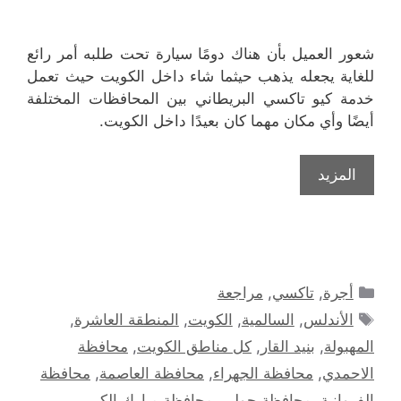
شعور العميل بأن هناك دومًا سيارة تحت طلبه أمر رائع
للغاية يجعله يذهب حيثما شاء داخل الكويت حيث تعمل
خدمة كيو تاكسي البريطاني بين المحافظات المختلفة
أيضًا وأي مكان مهما كان بعيدًا داخل الكويت.
المزيد
التصنيفات
أجرة
,
تاكسي
,
مراجعة
الوسوم
الأندلس
,
السالمية
,
الكويت
,
المنطقة العاشرة
,
المهبولة
,
بنيد القار
,
كل مناطق الكويت
,
محافظة
الاحمدي
,
محافظة الجهراء
,
محافظة العاصمة
,
محافظة
الفروانية
,
محافظة حولي
,
محافظة مبارك الكبير