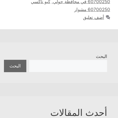
60700250 في محافظة حولي
,
كيو تاكسي
60700250 مشوار
أضف تعليق
البحث
البحث
أحدث المقالات