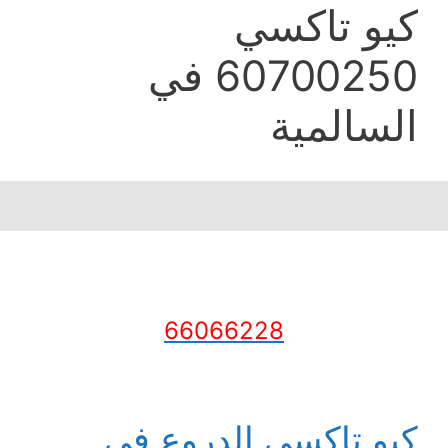
كيو تاكسي
60700250 في
السالمية
66066228
كيو تاكسي الدروع في