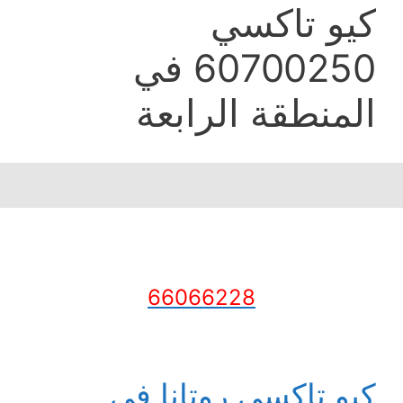
كيو تاكسي
60700250 في
المنطقة الرابعة
66066228
كيو تاكسي روتانا في