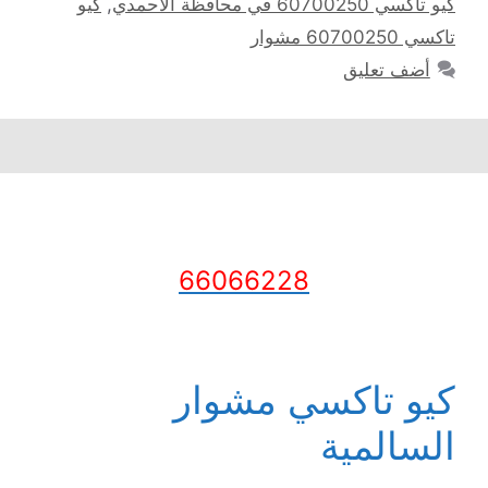
كيو تاكسي 60700250 في محافظة الاحمدي
,
كيو
تاكسي 60700250 مشوار
أضف تعليق
66066228
كيو تاكسي مشوار
السالمية