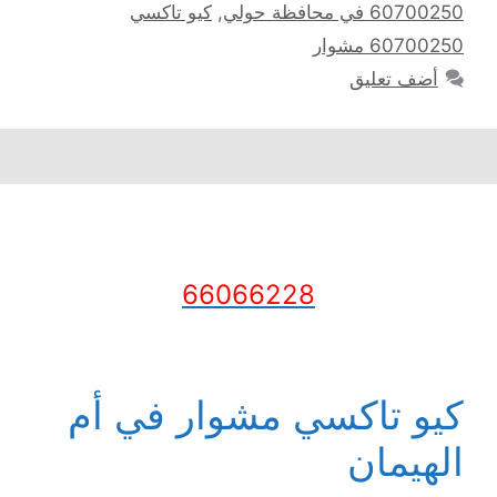
60700250 في محافظة حولي
,
كيو تاكسي
60700250 مشوار
أضف تعليق
66066228
كيو تاكسي مشوار في أم
الهيمان