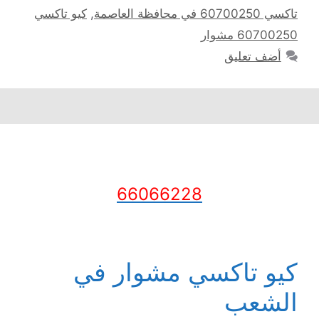
تاكسي 60700250 في محافظة العاصمة
,
كيو تاكسي
60700250 مشوار
أضف تعليق
66066228
كيو تاكسي مشوار في
الشعب