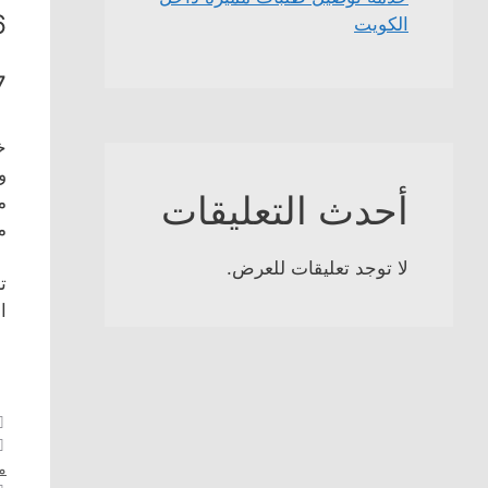
6
الكويت
7
خ
و
أحدث التعليقات
م
لا توجد تعليقات للعرض.
ا
مب