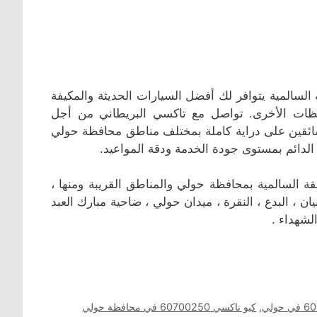
لسالمية يتوافر لك أفضل السيارات الحديثة والمكيفة
ظات الأخرى. تواصل مع تاكسي البريطاني من أجل
قين على دراية كاملة بمختلف مناطق محافظة حولي
تاكسي أجرة البريطاني السالمية / بجانب البلدية ، يعمل في منطقة السالمية بمحافظة حولي والمناطق القريبة ‎ومنها ،
ان ، البدع ، النقرة ، ميدان حولي ، ضاحية مبارك العبد
لشهداء .
,
كيو تاكسي 60700250 في محافظة حولي