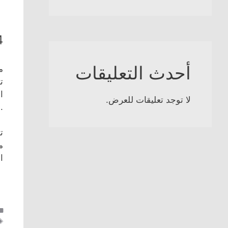
5733033
4
أحدث التعليقات
م
ت
ا
لا توجد تعليقات للعرض.
. 
م
ا