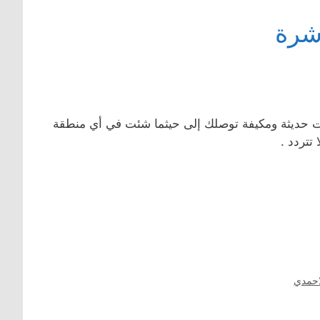
شرة
ت حديثة ومكيفة توصلك إلى حيثما شئت في أي منطقة
تتردد .
احمدي