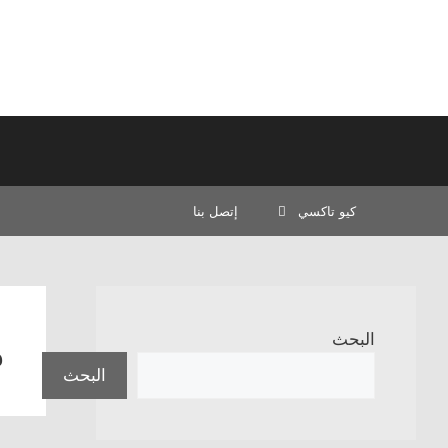
نتقل
لى
لمحتوى
كيو تاكسي
إتصل بنا
م
البحث
البحث