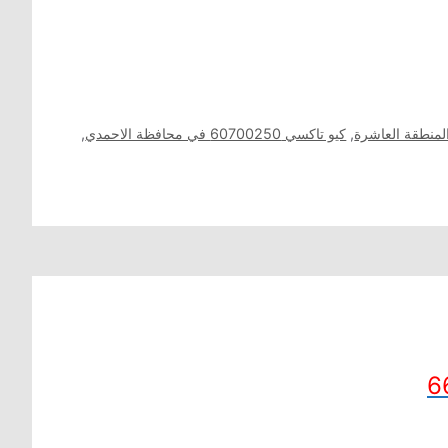
,
كيو تاكسي 60700250 في محافظة الاحمدي
,
6